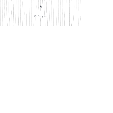
★
150
.-- Euro
Gutscheine
★
gibt es in jeder Höhe und für jedes Angebot
Preisangaben excl. Anfahrtskosten