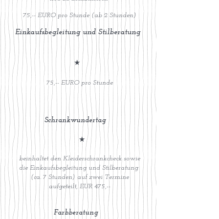
75
,-- EURO pro Stunde (ab 2 Stunden)
Einkaufsbegleitung und Stilberatung
★
75
,-- EURO pro Stunde
Schrankwundertag
★
beinhaltet den Kleiderschrankcheck
sowie
die
Einkauf
sbegleitung und Stilberatung
(ca. 7 Stunden)
auf zwei Termine
aufgeteilt,
EUR 475
,--
Farbberatung