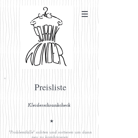
Preisliste
Kleiderschrankcheck
★
"Problemfälle" sichten und sortieren um dann
neu zu kombinieren